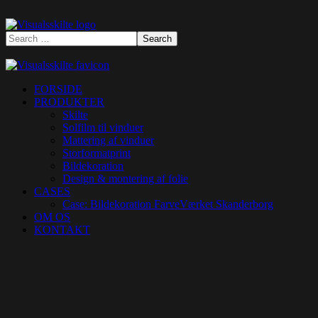
FORSIDE
PRODUKTER
Skilte
Solfilm til vinduer
Mattering af vinduer
Storformatprint
Bildekoration
Design & montering af folie
CASES
Case: Bildekoration FarveVærket Skanderborg
OM OS
KONTAKT