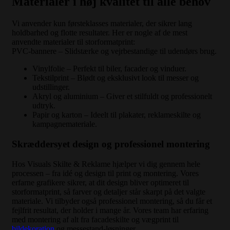
Materialer i høj kvalitet til alle behov
Vi anvender kun førsteklasses materialer, der sikrer lang
holdbarhed og flotte resultater. Her er nogle af de mest
anvendte materialer til storformatprint:
PVC-bannere – Slidstærke og vejrbestandige til udendørs brug.
Vinylfolie – Perfekt til biler, facader og vinduer.
Tekstilprint – Blødt og eksklusivt look til messer og
udstillinger.
Akryl og aluminium – Giver et stilfuldt og professionelt
udtryk.
Papir og karton – Ideelt til plakater, reklameskilte og
kampagnemateriale.
Skræddersyet design og professionel montering
Hos Visuals Skilte & Reklame hjælper vi dig gennem hele
processen – fra idé og design til print og montering. Vores
erfarne grafikere sikrer, at dit design bliver optimeret til
storformatprint, så farver og detaljer står skarpt på det valgte
materiale. Vi tilbyder også professionel montering, så du får et
fejlfrit resultat, der holder i mange år. Vores team har erfaring
med montering af alt fra facadeskilte og vægprint til
bildekoration
og messestand-løsninger.