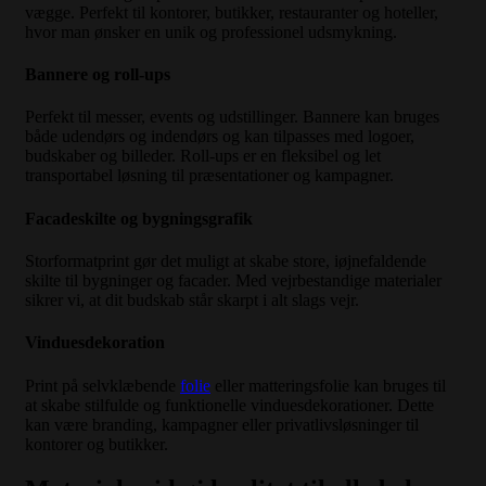
vægge. Perfekt til kontorer, butikker, restauranter og hoteller,
hvor man ønsker en unik og professionel udsmykning.
Bannere og roll-ups
Perfekt til messer, events og udstillinger. Bannere kan bruges
både udendørs og indendørs og kan tilpasses med logoer,
budskaber og billeder. Roll-ups er en fleksibel og let
transportabel løsning til præsentationer og kampagner.
Facadeskilte og bygningsgrafik
Storformatprint gør det muligt at skabe store, iøjnefaldende
skilte til bygninger og facader. Med vejrbestandige materialer
sikrer vi, at dit budskab står skarpt i alt slags vejr.
Vinduesdekoration
Print på selvklæbende
folie
eller matteringsfolie kan bruges til
at skabe stilfulde og funktionelle vinduesdekorationer. Dette
kan være branding, kampagner eller privatlivsløsninger til
kontorer og butikker.