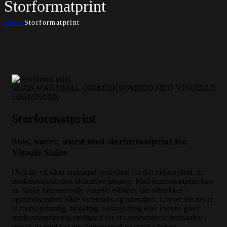
Storformatprint
Home
Storformatprint
SKAB MAKSIMAL OPMÆRKSOMHED MED VISUELLE
LØSNINGER
Storformatprint
Stor, større, størst med storformatprint fra
Visuals Skilte
Hvis du vil sikre maksimal synlighed for din virksomhed, er
storformatprint den ultimative løsning. Med storformatprint kan
du skabe imponerende visuelle effekter, der tiltrækker
opmærksomhed både indendørs og udendørs. Uanset om det er
til markedsføring, branding, udsmykning eller events, giver
storformatprint dig mulighed for at kommunikere budskaber i
stor skala med høj detaljeringsgrad og stærke farver.