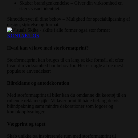
Skaber brandgenkendelse – Giver din virksomhed en
stærk visuel identitet.
Skræddersyet til dine behov – Mulighed for specialtilpasning af
design, størrelse og format.
KONTAKT OS
Hvad kan vi lave med storformatprint?
Storformatprint kan bruges til en lang række formål, alt efter
hvad din virksomhed har behov for. Her er nogle af de mest
populære anvendelser:
Bilreklame og autodekoration
Med storformatprint til biler kan du omdanne dit køretøj til en
rullende reklamesøjle. Vi laver print til både hel- og delvis
bilindpakning samt mindre dekorationer som logoer og
kontaktoplysninger.
Vægprint og tapet
Skab unikke og inspirerende rum med storformatprint til