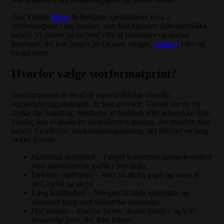
Hos Visuals
Skilte
& Reklame specialiserer vi os i
storformatprint i høj kvalitet, som kan tilpasses dine specifikke
behov. Vi printer på en bred vifte af materialer og skaber
løsninger, der kan bruges på facader, vægge,
vinduer
, biler og
meget mere.
Hvorfor vælge storformatprint?
Storformatprint er en af de mest kraftfulde visuelle
markedsføringsstrategier, du kan anvende. Uanset om du vil
styrke din branding, fremhæve et budskab eller udsmykke dine
lokaler, kan vi skabe en skræddersyet løsning, der matcher dine
behov. En effektiv markedsføringsløsning, der tilbyder en lang
række fordele:
Maksimal synlighed – Fanger kundernes opmærksomhed
med iøjnefaldende grafik i stor skala.
Fleksible materialer – Print på alt fra papir og vinyl til
stof, metal og akryl.
Lang holdbarhed – Velegnet til både indendørs og
udendørs brug med slidstærke materialer.
Høj kvalitet – Præcise farver, skarpe detaljer og UV-
bestandigt print, der ikke falmer.