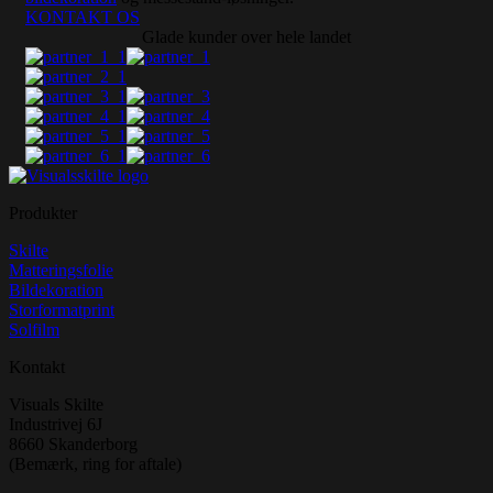
KONTAKT OS
Glade kunder over hele landet
Produkter
Skilte
Matteringsfolie
Bildekoration
Storformatprint
Solfilm
Kontakt
Visuals Skilte
Industrivej 6J
8660 Skanderborg
(Bemærk, ring for aftale)