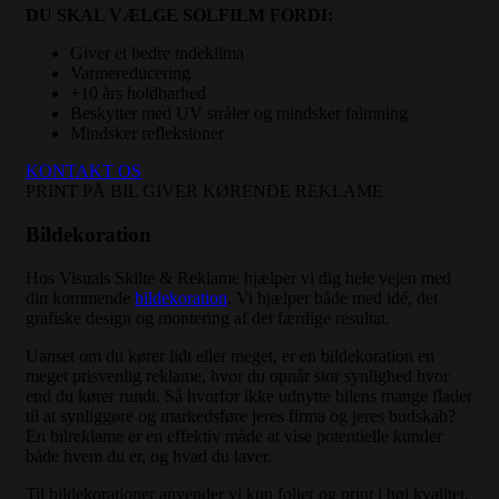
DU SKAL VÆLGE SOLFILM FORDI:
Giver et bedre indeklima
Varmereducering
+10 års holdbarhed
Beskytter med UV stråler og mindsker falmning
Mindsker refleksioner
KONTAKT OS
PRINT PÅ BIL GIVER KØRENDE REKLAME
Bildekoration
Hos Visuals Skilte & Reklame hjælper vi dig hele vejen med
din kommende
bildekoration
. Vi hjælper både med idé, det
grafiske design og montering af det færdige resultat.
Uanset om du kører lidt eller meget, er en bildekoration en
meget prisvenlig reklame, hvor du opnår stor synlighed hvor
end du kører rundt. Så hvorfor ikke udnytte bilens mange flader
til at synliggøre og markedsføre jeres firma og jeres budskab?
En bilreklame er en effektiv måde at vise potentielle kunder
både hvem du er, og hvad du laver.
Til bildekorationer anvender vi kun folier og print i høj kvalitet,