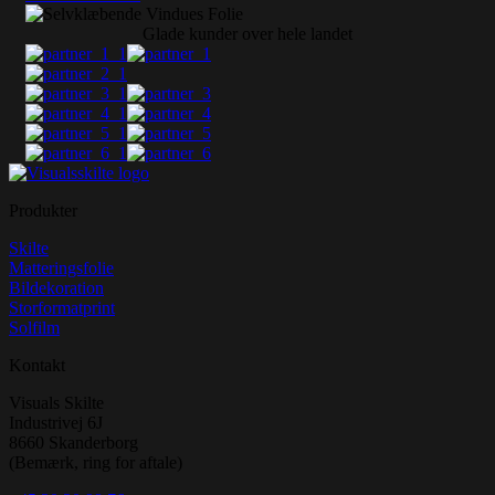
Glade kunder over hele landet
Produkter
Skilte
Matteringsfolie
Bildekoration
Storformatprint
Solfilm
Kontakt
Visuals Skilte
Industrivej 6J
8660 Skanderborg
(Bemærk, ring for aftale)