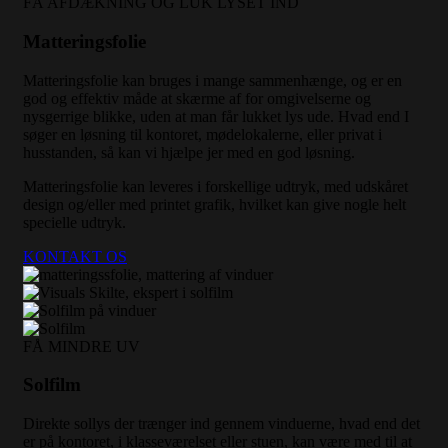
FÅ AFDÆKNING OG LUK LYSET IND
Matteringsfolie
Matteringsfolie kan bruges i mange sammenhænge, og er en
god og effektiv måde at skærme af for omgivelserne og
nysgerrige blikke, uden at man får lukket lys ude. Hvad end I
søger en løsning til kontoret, mødelokalerne, eller privat i
husstanden, så kan vi hjælpe jer med en god løsning.
Matteringsfolie kan leveres i forskellige udtryk, med udskåret
design og/eller med printet grafik, hvilket kan give nogle helt
specielle udtryk.
KONTAKT OS
FÅ MINDRE UV
Solfilm
Direkte sollys der trænger ind gennem vinduerne, hvad end det
er på kontoret, i klasseværelset eller stuen, kan være med til at