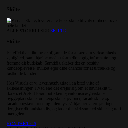
Skilte
ALLE STØRRELSER
SKILTE
Skilte
En effektiv skiltning er afgørende for at øge din virksomheds
synlighed, samt hjælpe med at formidle vigtig information og
fremme dit budskab. Samtidig skaber det en positiv
kundeoplevelse, hvilket øger dine chancer for at tiltrække og
fastholde kunder.
Hos Visuals er vi leveringsdygtige i en bred vifte af
skilteløsninger. Hvad end det drejer sig om et navneskilt til
døren, et A skilt foran butikken, ejendomsmæglerskilte,
byggepladsskilte, udhængsskilte, pyloner, facadeskilte og
facadebogstaver med og uden lys, så hjælper vi en løsninger
der giver dit budskab liv, og lader din virksomhed skille sig ud i
mængden.
KONTAKT OS