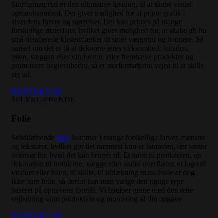
Storformatprint er den ultimative løsning, til at skabe visuel
opmærksomhed. Det giver mulighed for at printe grafik i
alverdens farver og størrelser. Der kan printes på mange
forskellige materialer, hvilket giver mulighed for, at skabe alt fra
små detaljerede klistermærker til store vægprint og bannere. Så
uanset om det er til at dekorere jeres virksomhed, facaden,
bilen, væggen eller vinduerne, eller fremhæve produkter og
promovere begivenheder, så er storformatprint vejen til at skille
sig ud.
KONTAKT OS
SELVKLÆBENDE
Folie
Selvklæbende
folie
kommer i mange forskellige farver, mønstre
og teksturer, hvilket gør det nærmest kun er fantasien, der sætter
grænser for, hvad det kan bruges til. Et navn til postkassen, en
dekoration til møblerne, vægge eller andre overflader, et logo til
vinduet eller bilen, til skilte, til afdækning m.m. Folie er dog
ikke bare folie, så derfor kan man vælge den rigtige type
baseret på opgavens formål. Vi hjælper gerne med den rette
vejledning samt produktion og montering af din opgave
KONTAKT OS