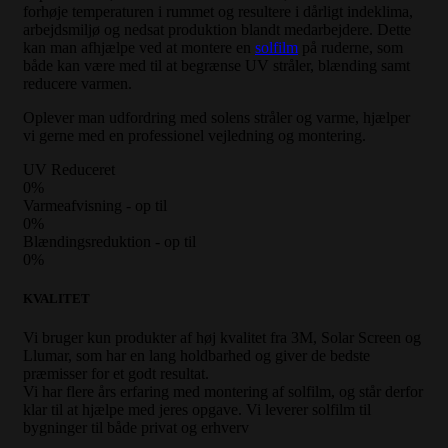
forhøje temperaturen i rummet og resultere i dårligt indeklima,
arbejdsmiljø og nedsat produktion blandt medarbejdere. Dette
kan man afhjælpe ved at montere en
solfilm
på ruderne, som
både kan være med til at begrænse UV stråler, blænding samt
reducere varmen.
Oplever man udfordring med solens stråler og varme, hjælper
vi gerne med en professionel vejledning og montering.
UV Reduceret
0
%
Varmeafvisning - op til
0
%
Blændingsreduktion - op til
0
%
KVALITET
Vi bruger kun produkter af høj kvalitet fra 3M, Solar Screen og
Llumar, som har en lang holdbarhed og giver de bedste
præmisser for et godt resultat.
Vi har flere års erfaring med montering af solfilm, og står derfor
klar til at hjælpe med jeres opgave. Vi leverer solfilm til
bygninger til både privat og erhverv