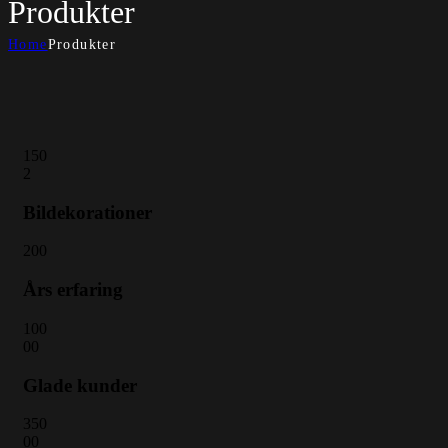
Produkter
Home
Produkter
15
0
2
Bildekorationer
20
0
Års erfaring
10
0
00
Glade kunder
35
0
00