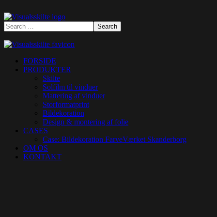
FORSIDE
PRODUKTER
Skilte
Solfilm til vinduer
Mattering af vinduer
Storformatprint
Bildekoration
Design & montering af folie
CASES
Case: Bildekoration FarveVærket Skanderborg
OM OS
KONTAKT