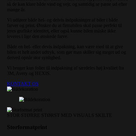
så de kan klare både vind og vejr, og samtidig se pæne ud efter
mange år.
Vi udfører både hel- og delvis indpakninger af biler i både
farver og print. Ønsker du at firmabilen skal passe perfekt til
jeres grafiske identitet, eller også kunne bilen måske ikke
leveres i lige den ønskede farve.
Både en hel- eller devis indpakning, kan være med til at give
bilen et helt andet udtryk, som gør man skiller sig meget ud og
derved opnår stor synlighed.
Vi bruger kun folier til indpakning af særdeles høj kvalitet fra
3M, Avery og HEXIS.
KONTAKT OS
STOR STØRRE STØRST MED VISUALS SKILTE
Storformatprint